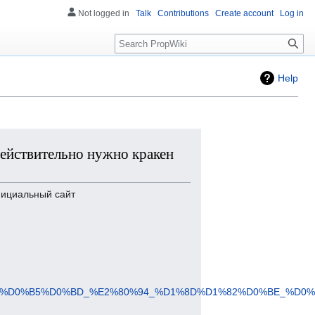
Not logged in
Talk
Contributions
Create account
Log in
Search
Help
 действительно нужно кракен
официальный сайт
%BA%D0%B5%D0%BD_%E2%80%94_%D1%8D%D1%82%D0%BE_%