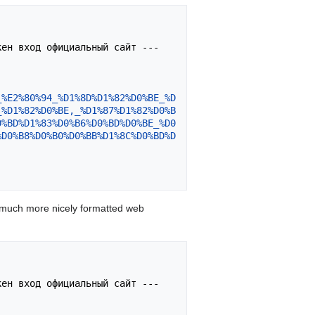
_%E2%80%94_%D1%8D%D1%82%D0%BE_%D
_%D1%82%D0%BE,_%D1%87%D1%82%D0%B
0%BD%D1%83%D0%B6%D0%BD%D0%BE_%D0
%D0%B8%D0%B0%D0%BB%D1%8C%D0%BD%D
 much more nicely formatted web