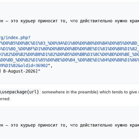
rg/index.php?
7%D0%B5%D0%BC%D1%83_%D0%9A%D1%80%D0%B0%D0%BA%D0%B5%D0%BD
5%D1%80_%D0%BF%D1%80%D0%B8%D0%BD%D0%BE%D1%81%D0%B8%D1%82
D1%82%D0%B2%D0%B8%D1%82%D0%B5%D0%BB%D1%8C%D0%BD%D0%BE_%D
%D0%BD_%D0%B2%D1%85%D0%BE%D0%B4_%D0%BE%D1%84%D0%B8%D1%86
B9%D1%82&oldid=36902
",

\usepackage{url}
somewhere in the preamble) which tends to give
erred: