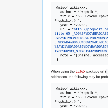
 @misc{ wiki:xxx,

   author = "PropWiki",

   title = "65. Почему Кракен — это курьер приносит то, что действительно нужно кракен вход официальный сайт --- 
PropWiki{,} ",

   year = "2026",

   url = "
http://propwiki.o
title=65._%D0%9F%D0%BE%D1%8
0%BA%D1%83%D1%80%D1%8C%D0%B
E_%D0%B4%D0%B5%D0%B9%D1%81%
%BA%D1%80%D0%B0%D0%BA%D0%B5
1%8B%D0%B9_%D1%81%D0%B0%D0%
   note = "[Online; accessed 8-August-2026]"

When using the
LaTeX
package url (
addresses, the following may be pref
 @misc{ wiki:xxx,

   author = "PropWiki",

   title = "65. Почему Кракен — это курьер приносит то, что действительно нужно кракен вход официальный сайт --- 
PropWiki{,} ",

   year = "2026",
