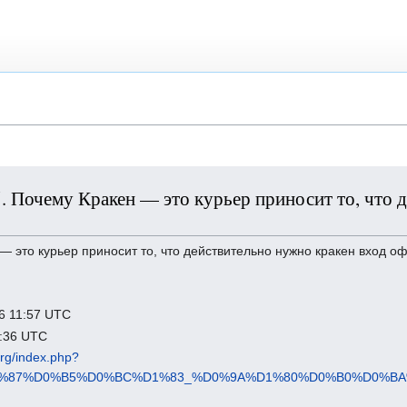
 65. Почему Кракен — это курьер приносит то, что
— это курьер приносит то, что действительно нужно кракен вход 
26 11:57 UTC
3:36 UTC
.org/index.php?
E%D1%87%D0%B5%D0%BC%D1%83_%D0%9A%D1%80%D0%B0%D0