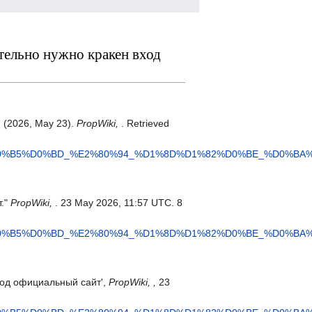
ительно нужно кракен вход
 (2026, May 23).
PropWiki,
. Retrieved
A%D0%B5%D0%BD_%E2%80%94_%D1%8D%D1%82%D0%BE_%D0%
т."
PropWiki,
. 23 May 2026, 11:57 UTC. 8
A%D0%B5%D0%BD_%E2%80%94_%D1%8D%D1%82%D0%BE_%D0%
вход официальный сайт',
PropWiki, ,
23