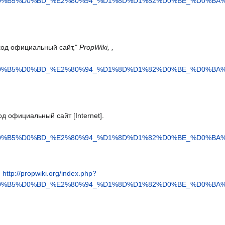
A%D0%B5%D0%BD_%E2%80%94_%D1%8D%D1%82%D0%BE_%D0%
вход официальный сайт,"
PropWiki, ,
A%D0%B5%D0%BD_%E2%80%94_%D1%8D%D1%82%D0%BE_%D0%
од официальный сайт [Internet].
A%D0%B5%D0%BD_%E2%80%94_%D1%8D%D1%82%D0%BE_%D0%
,
http://propwiki.org/index.php?
A%D0%B5%D0%BD_%E2%80%94_%D1%8D%D1%82%D0%BE_%D0%