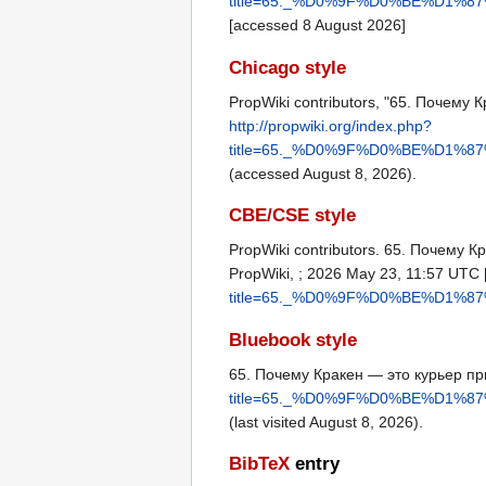
title=65._%D0%9F%D0%BE%D
[accessed 8 August 2026]
Chicago style
PropWiki contributors, "65. Почему
http://propwiki.org/index.php?
title=65._%D0%9F%D0%BE%D
(accessed August 8, 2026).
CBE/CSE style
PropWiki contributors. 65. Почему 
PropWiki, ; 2026 May 23, 11:57 UTC [
title=65._%D0%9F%D0%BE%D
Bluebook style
65. Почему Кракен — это курьер пр
title=65._%D0%9F%D0%BE%D
(last visited August 8, 2026).
BibTeX
entry