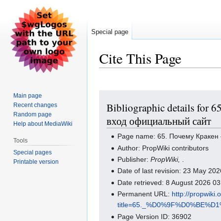
Special page
Cite This Page
Jump
Jump
Main page
Bibliographic details for
Recent changes
to
to
Random page
navigation
search
вход официальный сайт
Help about MediaWiki
Page name: 65. Почему Кракен 
Tools
Author: PropWiki contributors
Special pages
Publisher:
PropWiki,
.
Printable version
Date of last revision: 23 May 20
Date retrieved: 8 August 2026 0
Permanent URL:
http://propwiki
title=65._%D0%9F%D0%B
Page Version ID: 36902