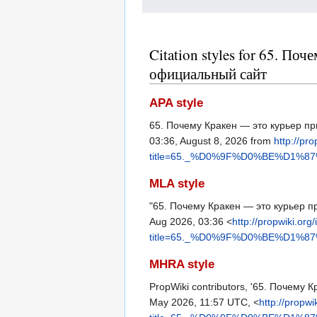
Citation styles for 65. П
официальный сайт
APA style
65. Почему Кракен — это курьер пр
03:36, August 8, 2026 from
http://pr
title=65._%D0%9F%D0%BE%D
MLA style
"65. Почему Кракен — это курьер п
Aug 2026, 03:36 <
http://propwiki.org
title=65._%D0%9F%D0%BE%D
MHRA style
PropWiki contributors, '65. Почему
May 2026, 11:57 UTC, <
http://propwi