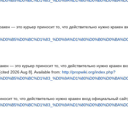
1%87%D0%B5%D0%BC%D1%83_%D0%9A%D1%80%D0%B0%D0%B
 Кракен — это курьер приносит то, что действительно нужно кракен 
1%87%D0%B5%D0%BC%D1%83_%D0%9A%D1%80%D0%B0%D0%B
Кракен — это курьер приносит то, что действительно нужно кракен вх
cited 2026 Aug 8]. Available from:
http://propwiki.org/index.php?
1%87%D0%B5%D0%BC%D1%83_%D0%9A%D1%80%D0%B0%D0%B
иносит то, что действительно нужно кракен вход официальный сайт
1%87%D0%B5%D0%BC%D1%83_%D0%9A%D1%80%D0%B0%D0%B