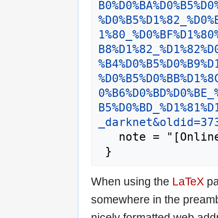
B0%D0%BA%D0%B5%D0
%D0%B5%D1%82_%D0%
1%80_%D0%BF%D1%80
B8%D1%82_%D1%82%D
%B4%D0%B5%D0%B9%D
%D0%B5%D0%BB%D1%8
0%B6%D0%BD%D0%BE_
B5%D0%BD_%D1%81%D
_darknet&oldid=37
   note = "[Online; accessed 8-August-2026]"

When using the
LaTeX
pa
somewhere in the preamb
nicely formatted web addr