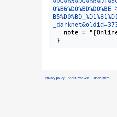
%D0%B5%D0%BB%D1%8
0%B6%D0%BD%D0%BE_
B5%D0%BD_%D1%81%D
_darknet&oldid=37
   note = "[Online; accessed 8-August-2026]"

Privacy policy
About PropWiki
Disclaimers