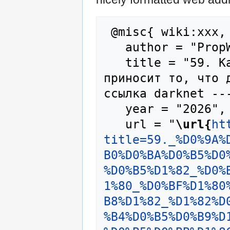
 @misc{ wiki:xxx,

   author = "PropWiki",

   title = "59. Как кракен маркет курьер 
приносит то, что 
ссылка darknet ---
   year = "2026",

   url = "
\url{
ht
title=59._%D0%9A%
B0%D0%BA%D0%B5%D0
%D0%B5%D1%82_%D0%
1%80_%D0%BF%D1%80
B8%D1%82_%D1%82%D
%B4%D0%B5%D0%B9%D