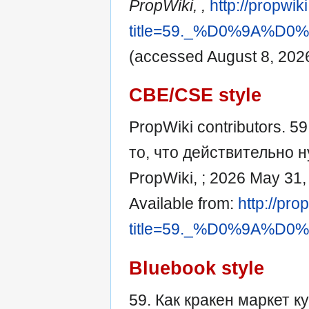
PropWiki, ,
http://propwik
title=59._%D0%9A
(accessed August 8, 2026
CBE/CSE style
PropWiki contributors. 5
то, что действительно ну
PropWiki, ; 2026 May 31,
Available from:
http://pro
title=59._%D0%9A
Bluebook style
59. Как кракен маркет к