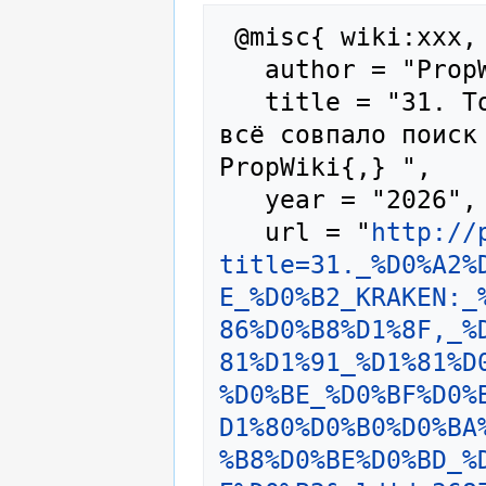
 @misc{ wiki:xxx,

   author = "PropWiki",

   title = "31. Только в KRAKEN: локация, где 
всё совпало поиск 
PropWiki{,} ",

   year = "2026",

   url = "
http://
title=31._%D0%A2%
E_%D0%B2_KRAKEN:_
86%D0%B8%D1%8F,_%
81%D1%91_%D1%81%D
%D0%BE_%D0%BF%D0%
D1%80%D0%B0%D0%BA
%B8%D0%BE%D0%BD_%