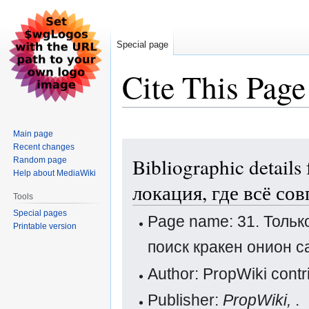
Special page
Cite This Page
Main page
Jump
Jump
Recent changes
Bibliographic detail
Random page
to
to
Help about MediaWiki
navigation
search
локация, где всё со
Tools
Special pages
Page name: 31. Тольк
Printable version
поиск кракен онион с
Author: PropWiki contr
Publisher:
PropWiki,
.