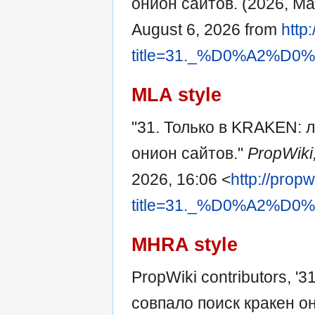
онион сайтов. (2026, Ma
August 6, 2026 from
http
title=31._%D0%A2
MLA style
"31. Только в KRAKEN: л
онион сайтов."
PropWiki
2026, 16:06 <
http://prop
title=31._%D0%A2
MHRA style
PropWiki contributors, '
совпало поиск кракен о