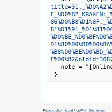
title=31._%D0%A2%
E_%D0%B2_KRAKEN:_
86%D0%B8%D1%8F,_%
81%D1%91_%D1%81%D
%D0%BE_%D0%BF%D0%
D1%80%D0%B0%D0%BA
%B8%D0%BE%D0%BD_%
E%D0%B2&oldid=368
   note = "[Online; accessed 6-August-2026]"

Privacy policy
About PropWiki
Disclaimers