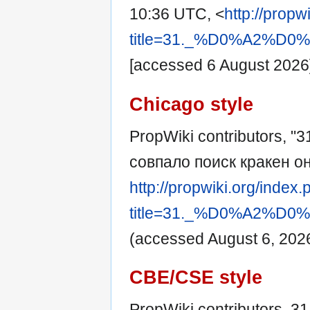
10:36 UTC, <
http://propw
title=31._%D0%A2
[accessed 6 August 2026
Chicago style
PropWiki contributors, "
совпало поиск кракен о
http://propwiki.org/index
title=31._%D0%A2
(accessed August 6, 2026
CBE/CSE style
PropWiki contributors. 3