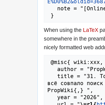
E%D0%B2&oldid=368
   note = "[Online; accessed 6-August-2026]"

When using the
LaTeX
pa
somewhere in the preamb
nicely formatted web addr
 @misc{ wiki:xxx,

   author = "PropWiki",

   title = "31. Только в KRAKEN: локация, где 
всё совпало поиск 
PropWiki{,} ",

   year = "2026",

   url = "
\url{
ht