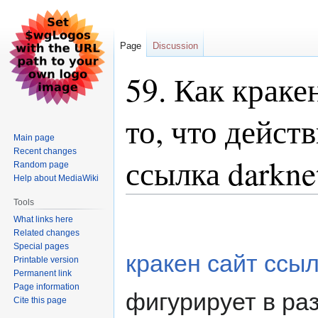
Page
Discussion
59. Как краке
то, что дейст
Main page
Recent changes
ссылка darkne
Random page
Help about MediaWiki
Tools
Jump
Jump
What links here
to
to
Related changes
navigation
search
Special pages
кракен сайт ссы
Printable version
Permanent link
Page information
фигурирует в ра
Cite this page