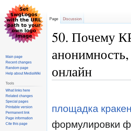
Page
Discussion
50. Почему 
анонимность, 
Main page
Recent changes
онлайн
Random page
Help about MediaWiki
Tools
Jump
Jump
What links here
to
to
Related changes
navigation
search
Special pages
площадка краке
Printable version
Permanent link
Page information
формулировки фи
Cite this page