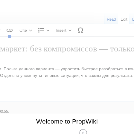
Read
Edit
Cite
Insert
tyle text
Structure
н маркет: без компромиссов — тольк
 Польза данного варианта — упростить быстрее разобраться в кон
Отдельно упомянуты типовые ситуации, что важны для результата.
03:55.
Welcome to PropWiki