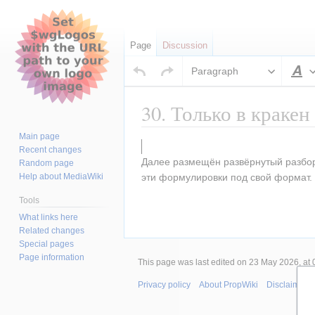
Page
Discussion
Paragraph
S
30. Только в краке
Main page
Jump
Jump
Recent changes
to
to
Далее размещён развёрнутый разбор.
Random page
navigation
search
Help about MediaWiki
эти формулировки под свой формат. 
Tools
What links here
Related changes
Special pages
Page information
This page was last edited on 23 May 2026, at 
Privacy policy
About PropWiki
Disclaimers