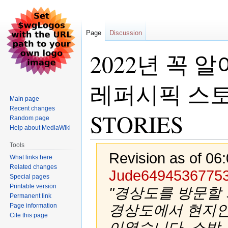
Page
Discussion
2022년 꼭 
레퍼시픽 스토리
Main page
Recent changes
STORIES
Random page
Help about MediaWiki
Tools
Revision as of 06
What links here
Related changes
Jude6494536775
Special pages
Printable version
"경상도를 방문할
Permanent link
Page information
경상도에서 현지인
Cite this page
이였습니다. 소박...