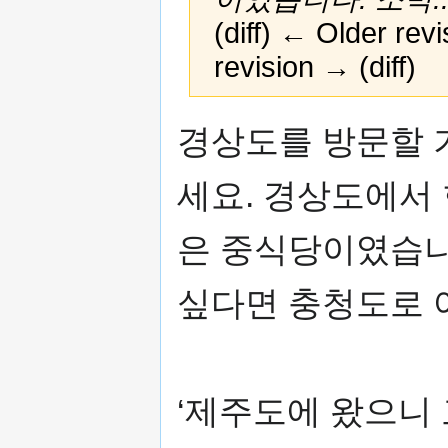
(diff) ← Older revi
revision → (diff)
Jump
Jump
경상도를 방문할 
to
to
navigation
search
세요. 경상도에서
은 중식당이였습니
싶다면 충청도로 
‘제주도에 왔으니 